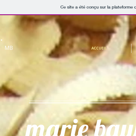
Ce site a été conçu sur la plateforme 
MB
ACCUEIL
marie bay