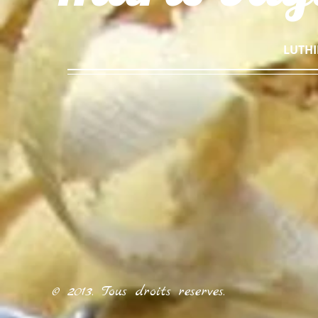
LUTHI
© 2013. Tous droits reserves.